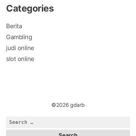
Categories
Berita
Gambling
judi online
slot online
©2026 gdarb
Search
for: