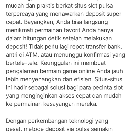
mudah dan praktis berkat situs slot pulsa
terpercaya yang menawarkan deposit super
cepat. Bayangkan, Anda bisa langsung
menikmati permainan favorit Anda hanya
dalam hitungan detik setelah melakukan
deposit! Tidak perlu lagi repot transfer bank,
antri di ATM, atau menunggu konfirmasi yang
bertele-tele. Keunggulan ini membuat
pengalaman bermain game online Anda jauh
lebih menyenangkan dan efisien. Situs-situs
ini hadir sebagai solusi bagi para pecinta slot
yang menginginkan akses cepat dan mudah
ke permainan kesayangan mereka.
Dengan perkembangan teknologi yang
pesat, metode deposit via pulsa semakin