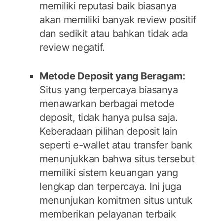
memiliki reputasi baik biasanya
akan memiliki banyak review positif
dan sedikit atau bahkan tidak ada
review negatif.
Metode Deposit yang Beragam:
Situs yang terpercaya biasanya
menawarkan berbagai metode
deposit, tidak hanya pulsa saja.
Keberadaan pilihan deposit lain
seperti e-wallet atau transfer bank
menunjukkan bahwa situs tersebut
memiliki sistem keuangan yang
lengkap dan terpercaya. Ini juga
menunjukan komitmen situs untuk
memberikan pelayanan terbaik