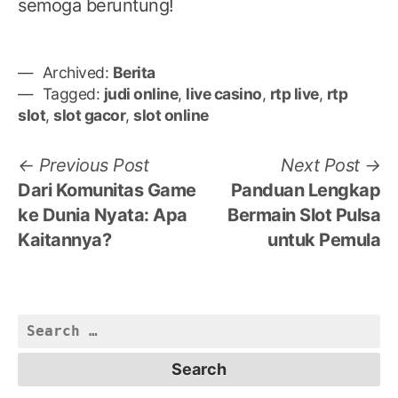
semoga beruntung!
Archived:
Berita
Tagged:
judi online
,
live casino
,
rtp live
,
rtp
slot
,
slot gacor
,
slot online
Post
Previous
N
Previous Post
Next Post
post:
po
Dari Komunitas Game
Panduan Lengkap
navigation
ke Dunia Nyata: Apa
Bermain Slot Pulsa
Kaitannya?
untuk Pemula
Search
for: