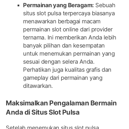
Permainan yang Beragam:
Sebuah
situs slot pulsa terpercaya biasanya
menawarkan berbagai macam
permainan slot online dari provider
ternama. Ini memberikan Anda lebih
banyak pilihan dan kesempatan
untuk menemukan permainan yang
sesuai dengan selera Anda.
Perhatikan juga kualitas grafis dan
gameplay dari permainan yang
ditawarkan.
Maksimalkan Pengalaman Bermain
Anda di Situs Slot Pulsa
Setelah menemukan situs slot pulsa