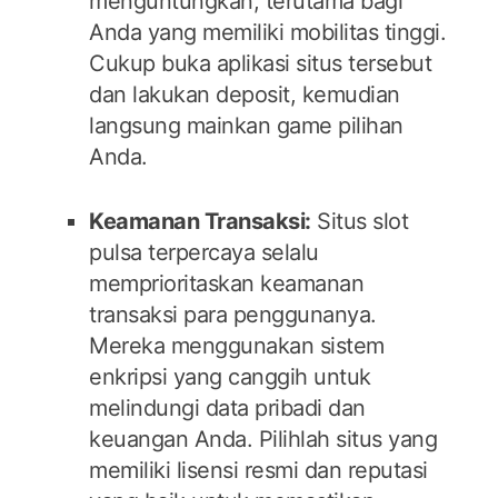
menguntungkan, terutama bagi
Anda yang memiliki mobilitas tinggi.
Cukup buka aplikasi situs tersebut
dan lakukan deposit, kemudian
langsung mainkan game pilihan
Anda.
Keamanan Transaksi:
Situs slot
pulsa terpercaya selalu
memprioritaskan keamanan
transaksi para penggunanya.
Mereka menggunakan sistem
enkripsi yang canggih untuk
melindungi data pribadi dan
keuangan Anda. Pilihlah situs yang
memiliki lisensi resmi dan reputasi