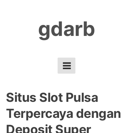
Skip
to
gdarb
content
Situs Slot Pulsa
Terpercaya dengan
Deposit Super