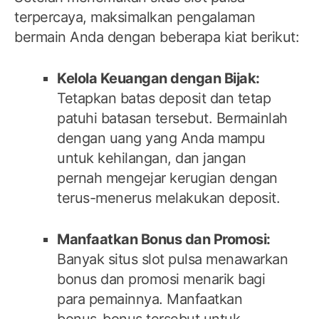
terpercaya, maksimalkan pengalaman
bermain Anda dengan beberapa kiat berikut:
Kelola Keuangan dengan Bijak:
Tetapkan batas deposit dan tetap
patuhi batasan tersebut. Bermainlah
dengan uang yang Anda mampu
untuk kehilangan, dan jangan
pernah mengejar kerugian dengan
terus-menerus melakukan deposit.
Manfaatkan Bonus dan Promosi:
Banyak situs slot pulsa menawarkan
bonus dan promosi menarik bagi
para pemainnya. Manfaatkan
bonus-bonus tersebut untuk