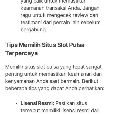
yang baik untuk memastikan
keamanan transaksi Anda. Jangan
ragu untuk mengecek review dan
testimoni dari pemain lain sebelum
bergabung.
Tips Memilih Situs Slot Pulsa
Terpercaya
Memilih situs slot pulsa yang tepat sangat
penting untuk memastikan keamanan dan
kenyamanan Anda saat bermain. Berikut
beberapa tips yang dapat Anda perhatikan:
Lisensi Resmi:
Pastikan situs
tersebut memiliki lisensi resmi dari