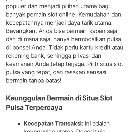
populer dan menjadi pilihan utama bagi
banyak pemain slot online. Kemudahan dan
kecepatannya menjadi daya tarik utama.
Bayangkan, Anda bisa bermain kapan saja
dan di mana saja, hanya bermodalkan pulsa
di ponsel Anda. Tidak perlu kartu kredit atau
rekening bank, sehingga privasi dan
keamanan Anda tetap terjaga. Pilih situs slot
pulsa yang tepat, dan rasakan sensasi
bermain tanpa batas!
Keunggulan Bermain di Situs Slot
Pulsa Terpercaya
Kecepatan Transaksi:
Ini adalah
keunggulan utama. Deposit via