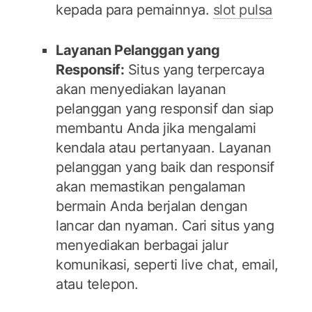
kepada para pemainnya.
slot pulsa
Layanan Pelanggan yang
Responsif:
Situs yang terpercaya
akan menyediakan layanan
pelanggan yang responsif dan siap
membantu Anda jika mengalami
kendala atau pertanyaan. Layanan
pelanggan yang baik dan responsif
akan memastikan pengalaman
bermain Anda berjalan dengan
lancar dan nyaman. Cari situs yang
menyediakan berbagai jalur
komunikasi, seperti live chat, email,
atau telepon.