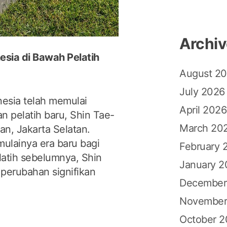
Archi
esia di Bawah Pelatih
August 2
July 2026
nesia telah memulai
April 2026
n pelatih baru, Shin Tae-
March 20
an, Jakarta Selatan.
mulainya era baru bagi
February 
latih sebelumnya, Shin
January 2
erubahan signifikan
December
November
October 