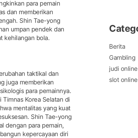
ngkinkan para pemain
bas dan memberikan
engah. Shin Tae-yong
Categ
inan umpan pendek dan
at kehilangan bola.
Berita
Gambling
judi online
perubahan taktikal dan
slot online
ong juga memberikan
sikologis para pemainnya.
 Timnas Korea Selatan di
ahwa mentalitas yang kuat
kesuksesan. Shin Tae-yong
l dengan para pemain,
bangun kepercayaan diri