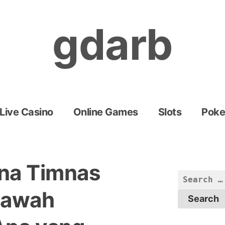
gdarb
Live Casino
Online Games
Slots
Poke
ana Timnas
Search
for:
 Bawah