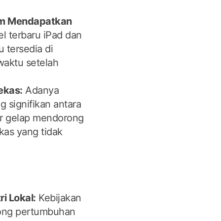
am Mendapatkan
 terbaru iPad dan
u tersedia di
waktu setelah
ekas:
Adanya
 signifikan antara
ar gelap mendorong
kas yang tidak
i Lokal:
Kebijakan
ong pertumbuhan