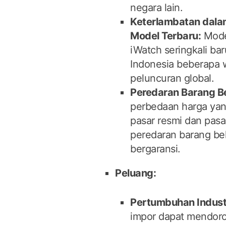
negara lain.
Keterlambatan dal
Model Terbaru:
Model
iWatch seringkali bar
Indonesia beberapa 
peluncuran global.
Peredaran Barang B
perbedaan harga yang
pasar resmi dan pas
peredaran barang be
bergaransi.
Peluang:
Pertumbuhan Industr
impor dapat mendor