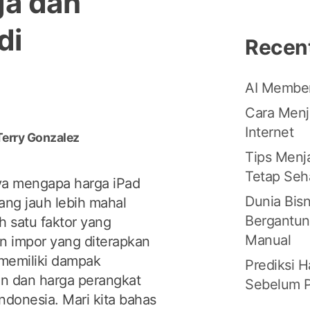
ga dan
di
Recen
AI Memben
Cara Menja
Internet
Terry Gonzalez
Tips Menja
Tetap Seh
ya mengapa harga iPad
Dunia Bisn
ang jauh lebih mahal
Bergantun
h satu faktor yang
Manual
n impor yang diterapkan
 memiliki dampak
Prediksi H
an dan harga perangkat
Sebelum P
Indonesia. Mari kita bahas